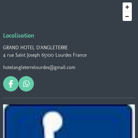
Localisation
GRAND HOTEL D'ANGLETERRE
4 rue Saint Joseph 65100 Lourdes France
hotelangleterrelourdes@gmail.com
F
W
a
h
c
a
e
t
b
s
o
A
o
p